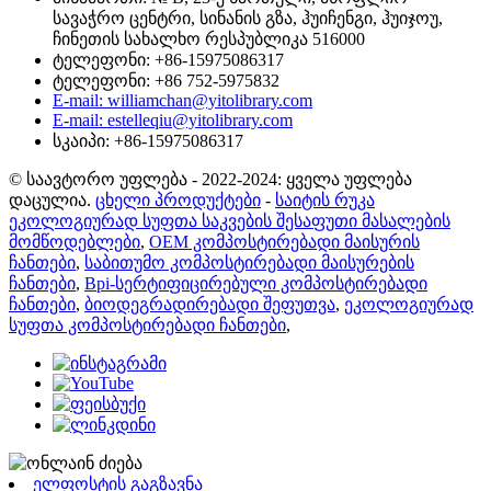
სავაჭრო ცენტრი, სინანის გზა, ჰუიჩენგი, ჰუიჯოუ,
ჩინეთის სახალხო რესპუბლიკა 516000
ტელეფონი: +86-15975086317
ტელეფონი: +86 752-5975832
E-mail: williamchan@yitolibrary.com
E-mail: estelleqiu@yitolibrary.com
სკაიპი: +86-15975086317
© საავტორო უფლება - 2022-2024: ყველა უფლება
დაცულია.
ცხელი პროდუქტები
-
საიტის რუკა
ეკოლოგიურად სუფთა საკვების შესაფუთი მასალების
მომწოდებლები
,
OEM კომპოსტირებადი მაისურის
ჩანთები
,
საბითუმო კომპოსტირებადი მაისურების
ჩანთები
,
Bpi-სერტიფიცირებული კომპოსტირებადი
ჩანთები
,
ბიოდეგრადირებადი შეფუთვა
,
ეკოლოგიურად
სუფთა კომპოსტირებადი ჩანთები
,
ელფოსტის გაგზავნა