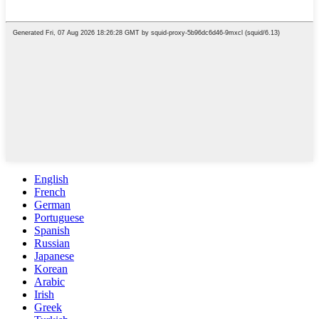
English
French
German
Portuguese
Spanish
Russian
Japanese
Korean
Arabic
Irish
Greek