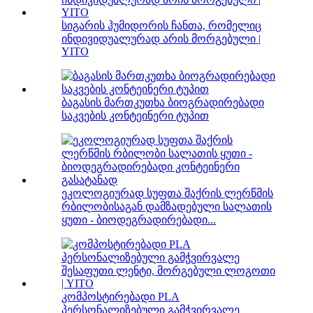
სიგარის ჰუმიდორის ჩანთა, რომელიც
ინდივიდუალურად არის მორგებული |
YITO
ბაგასის მართკუთხა ბიოგრადირებადი
საკვების კონტეინერი ტუპით
ეკოლოგიურად სუფთა შაქრის ლერწმის
რბილობისაგან დამზადებული სალათის
ყუთი - ბიოდეგრადირებადი...
კომპოსტირებადი PLA
პერსონალიზებული გამჭვირვალე