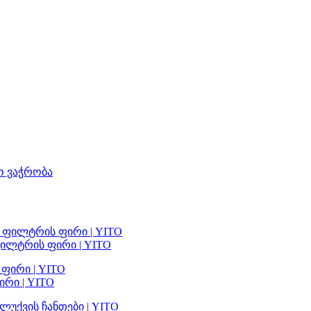
ო ვაჭრობა
ილტრის ფირი | YITO
რი | YITO