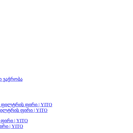
ო ვაჭრობა
ილტრის ფირი | YITO
რი | YITO