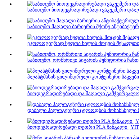
საბითუმო ბიოდეგრადირებადი ვაკუუმური დალუქ
საბითუმო მაღალი ბარიერის მქონე ანტიბაქტერი
ეკოლოგიურად სუფთა ხილის მოცვის შესაფუთი ჭ
საბითუმო, ორმხრივი სიგარის ჰუმიდორის ჩანთე
პლასტმასის ცილინდრული კონტეინერი საკვები 
ბიოდეგრადირებადი და მაღალი გამჭვირვალობ
დაბალი ჰალოგენური ცელოფნის მოსახსნელი წე
ბიოდეგრადირებადი თეთრი PLA ჩანგალი | YI